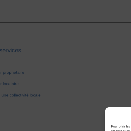
services
r propriétaire
r locataire
 une collectivité locale
Pour offrir le