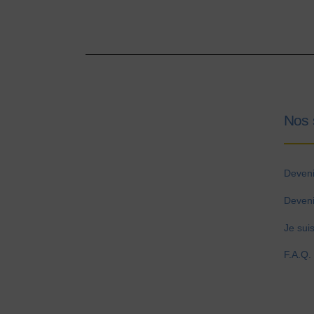
Nos 
Deveni
Deveni
Je suis
F.A.Q.