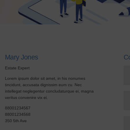
ESPACE
COOPÉRATEUR
NOUS CONTACTER
Mary Jones
Co
Estate Expert
Lorem ipsum dolor sit amet, in his nonumes
tincidunt, accusata dignissim eum cu. Nec
intellegat neglegentur concludaturque ei, magna
veritus convenire vix ei.
88001234567
88001234568
350 5th Ave