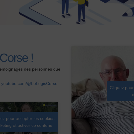
ESPACE
COOPÉRATEUR
NOUS CONTACTER
 Corse !
s témoignages des personnes que
w.youtube.com/@LeLogisCorse
Cliquez pour
e
uez pour accepter les cookies
keting et activer ce contenu